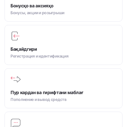
Бонусҳо ва аксияҳо
Бонусы, акции и розыгрыши
Бақайдгири
Регистрация и идентификация
Пур кардан ва гирифтани маблағ
Пополнение и вывод средств