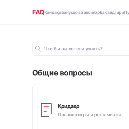
FAQ
Қоидаҳо
Бонусҳо ва аксияҳо
Бақайдгири
Пу
Общие вопросы
Қоидаҳо
Правила игры и регламенты