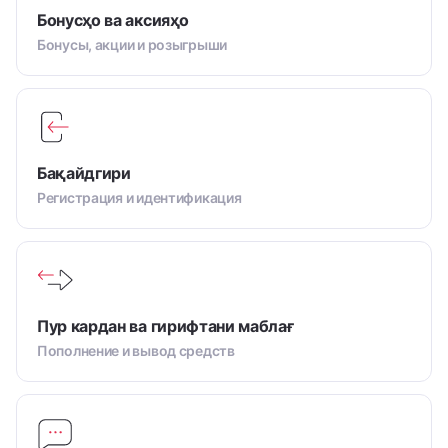
Бонусҳо ва аксияҳо
Бонусы, акции и розыгрыши
Бақайдгири
Регистрация и идентификация
Пур кардан ва гирифтани маблағ
Пополнение и вывод средств