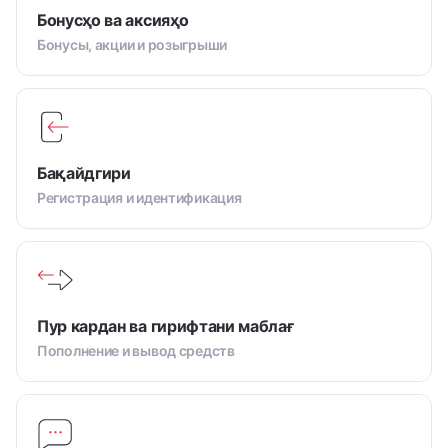
Бонусҳо ва аксияҳо
Бонусы, акции и розыгрыши
Бақайдгири
Регистрация и идентификация
Пур кардан ва гирифтани маблағ
Пополнение и вывод средств