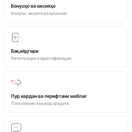
Бонусҳо ва аксияҳо
Бонусы, акции и розыгрыши
Бақайдгири
Регистрация и идентификация
Пур кардан ва гирифтани маблағ
Пополнение и вывод средств