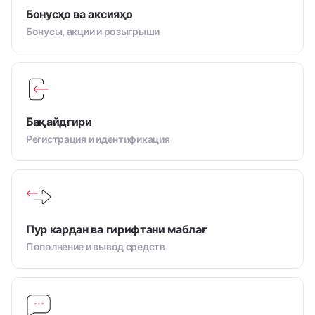
Бонусҳо ва аксияҳо
Бонусы, акции и розыгрыши
Бақайдгири
Регистрация и идентификация
Пур кардан ва гирифтани маблағ
Пополнение и вывод средств