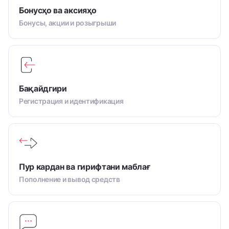
Бонусҳо ва аксияҳо
Бонусы, акции и розыгрыши
Бақайдгири
Регистрация и идентификация
Пур кардан ва гирифтани маблағ
Пополнение и вывод средств