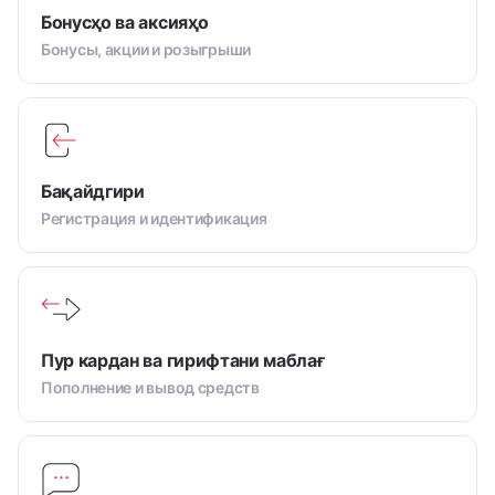
Бонусҳо ва аксияҳо
Бонусы, акции и розыгрыши
Бақайдгири
Регистрация и идентификация
Пур кардан ва гирифтани маблағ
Пополнение и вывод средств