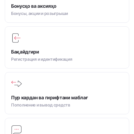
Бонусҳо ва аксияҳо
Бонусы, акции и розыгрыши
Бақайдгири
Регистрация и идентификация
Пур кардан ва гирифтани маблағ
Пополнение и вывод средств