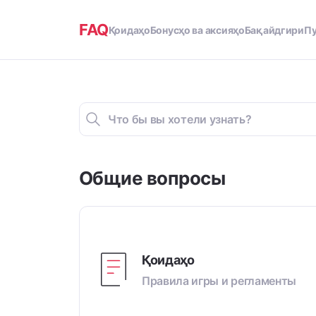
FAQ
Қоидаҳо
Бонусҳо ва аксияҳо
Бақайдгири
Пу
Общие вопросы
Қоидаҳо
Правила игры и регламенты