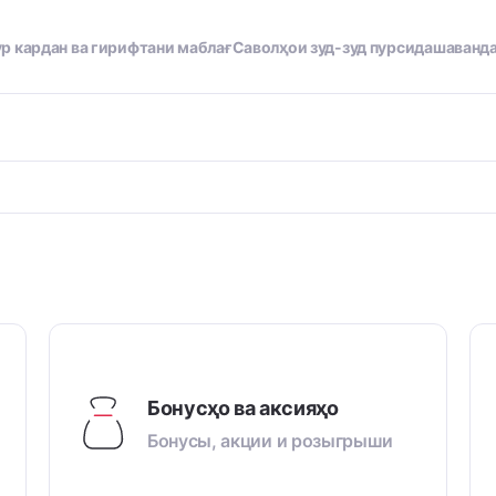
р кардан ва гирифтани маблағ
Саволҳои зуд-зуд пурсидашаванд
Бонусҳо ва аксияҳо
Бонусы, акции и розыгрыши