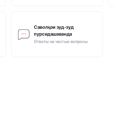
Саволҳои зуд-зуд
пурсидашаванда
Ответы на частые вопросы