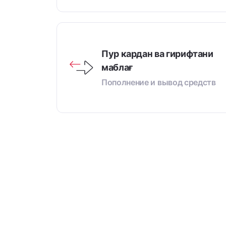
Пур кардан ва гирифтани
маблағ
Пополнение и вывод средств